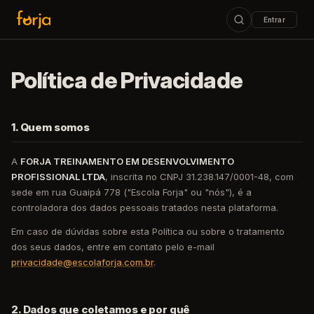
Entrar
ESC
Podcast Tech Leadership Rocks
Política de Privacidade
↑↓
navegar
↵
abrir
ESC
fechar
1. Quem somos
A
FORJA TREINAMENTO EM DESENVOLVIMENTO
PROFISSIONAL LTDA
, inscrita no CNPJ 31.238.147/0001-48, com
sede em rua Guaipá 778 ("Escola Forja" ou "nós"), é a
controladora dos dados pessoais tratados nesta plataforma.
Em caso de dúvidas sobre esta Política ou sobre o tratamento
dos seus dados, entre em contato pelo e-mail
privacidade@escolaforja.com.br
.
2. Dados que coletamos e por quê