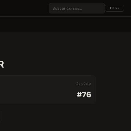
Entrar
ESC
R
Episódio
#76