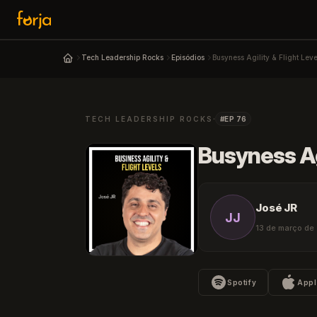
Tech Leadership Rocks
Episódios
Busyness Agility & Flight Lev
Podcast 
·
TECH LEADERSHIP ROCKS
#EP 76
Busyness Ag
↑↓
navegar
↵
José JR
JJ
13 de março de 
Spotify
Appl