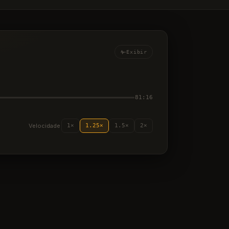
Exibir
81:16
Velocidade
1×
1.25×
1.5×
2×