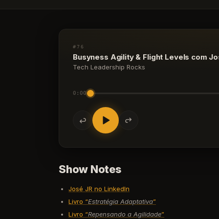
#76
Busyness Agility & Flight Levels com J
Tech Leadership Rocks
0:00
Show Notes
José JR no LinkedIn
Livro “
Estratégia Adaptativa
”
Livro “
Repensando a Agilidade
”