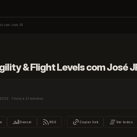
els com José JR
Tech Leadership Rocks
ility & Flight Levels com José J
abrir
ESC
fechar
2022 · 1 hora e 21 minutos
e
Deezer
RSS
Copiar link
Ver todos