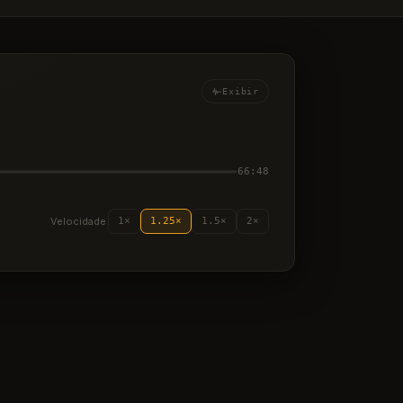
Exibir
66:48
Velocidade
1×
1.25×
1.5×
2×