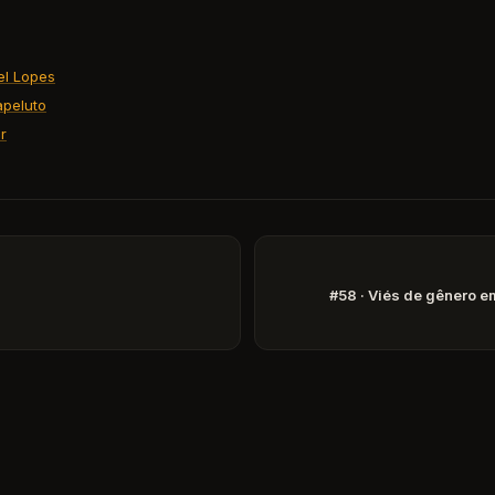
el Lopes
peluto
r
#58 · Viés de gênero e