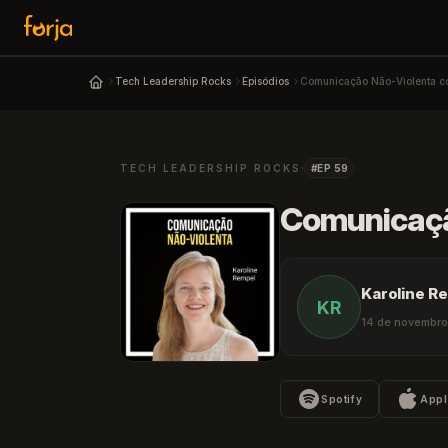
Tech Leadership Rocks
Episódios
Comunicação Não-Violenta c
Podcast 
·
TECH LEADERSHIP ROCKS
#EP 59
Comunicaçã
↑↓
navegar
↵
Karoline R
KR
14 de novembro 
Spotify
Appl