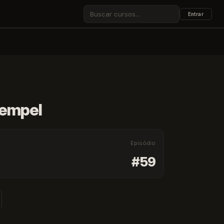
Entrar
ESC
Rempel
Episódio
#59