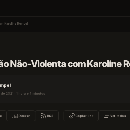
om Karoline Rempel
Tech Leadership Rocks
o Não-Violenta com Karoline 
abrir
ESC
fechar
empel
de 2021 · 1 hora e 7 minutos
e
Deezer
RSS
Copiar link
Ver todos