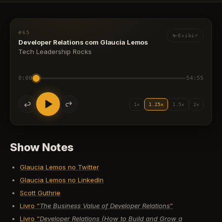
#65
Exibir
Developer Relations com Glaucia Lemos
Tech Leadership Rocks
0:00
54:55
1×
1.25×
1.5×
2×
Show Notes
Glaucia Lemos no Twitter
Glaucia Lemos no LinkedIn
Scott Guthrie
Livro “
The Business Value of Developer Relations
”
Livro “
Developer Relations (How to Build and Grow a