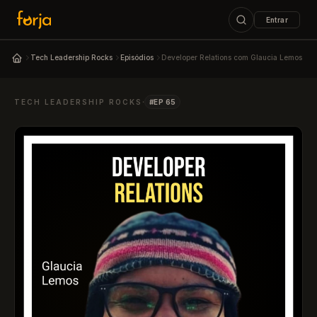
Entrar
ESC
Tech Leadership Rocks
Episódios
Developer Relations com Glaucia Lemos
Podcast Tech Leadership Rocks
·
↑↓
navegar
↵
abrir
ESC
fechar
TECH LEADERSHIP ROCKS
#EP 65