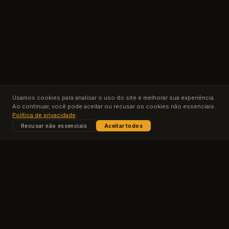
Usamos cookies para analisar o uso do site e melhorar sua experiência.
Ao continuar, você pode aceitar ou recusar os cookies não essenciais.
Política de privacidade
.
Recusar não essenciais
Aceitar todos
Conteúdos
Planos
Contato
Privacidade
Termos de Uso
© 2025 Escola Forja. Todos os direitos reservados.