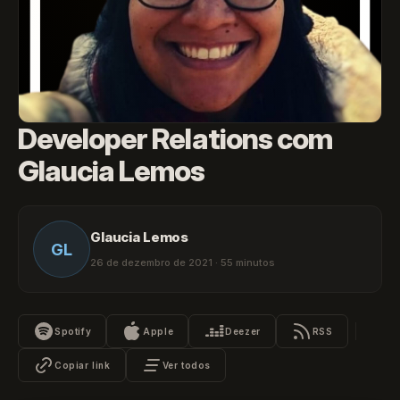
Developer Relations com
Glaucia Lemos
Glaucia Lemos
GL
26 de dezembro de 2021 · 55 minutos
Spotify
Apple
Deezer
RSS
Copiar link
Ver todos