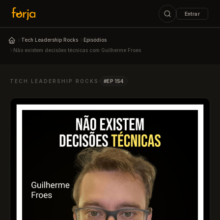
Entrar
ESC
Tech Leadership Rocks
Episódios
Podcast Tech Leadership Rocks
Não existem decisões técnicas com Guilherme Froes
↑↓
navegar
↵
abrir
ESC
fechar
·
TECH LEADERSHIP ROCKS
#EP 154