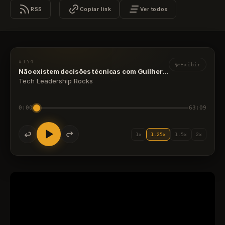
RSS
Copiar link
Ver todos
#154
Exibir
Não existem decisões técnicas com Guilherme Froes
Tech Leadership Rocks
0:00
63:09
1×
1.25×
1.5×
2×