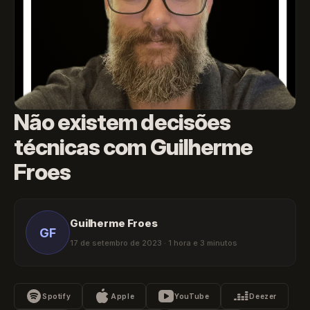
Não existem decisões
técnicas com Guilherme
Froes
Guilherme Froes
GF
17 de setembro de 2023 · 1 hora e 3 minutos
Spotify
Apple
YouTube
Deezer