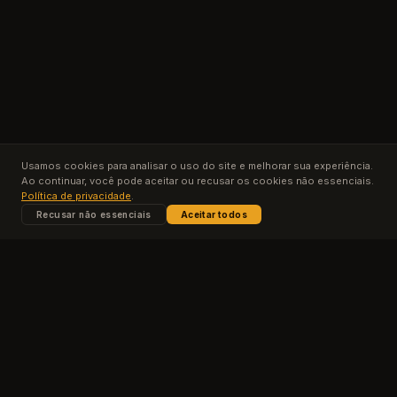
Usamos cookies para analisar o uso do site e melhorar sua experiência.
Ao continuar, você pode aceitar ou recusar os cookies não essenciais.
Política de privacidade
.
Recusar não essenciais
Aceitar todos
Conteúdos
Planos
Contato
Privacidade
Termos de Uso
© 2025 Escola Forja. Todos os direitos reservados.