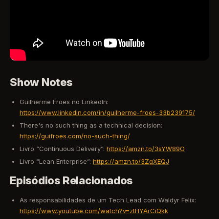
Show Notes
Guilherme Froes no LinkedIn:
https://www.linkedin.com/in/guilherme-froes-33b239175/
There's no such thing as a technical decision:
https://guifroes.com/no-such-thing/
Livro “Continuous Delivery”:
https://amzn.to/3sYW89O
Livro “Lean Enterprise”:
https://amzn.to/3ZgXEQJ
Episódios Relacionados
As responsabilidades de um Tech Lead com Waldyr Felix:
https://www.youtube.com/watch?v=ztHYArCiQkk