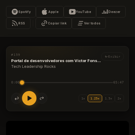
Spotify
Apple
YouTube
Deezer
RSS
Copiar link
Ver todos
#159
Exibir
Portal de desenvolvedores com Victor Fonseca, Gabriel Dantas, Leo Vieira e Caio Queiroz
Tech Leadership Rocks
0:00
65:47
1×
1.25×
1.5×
2×