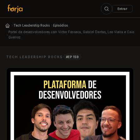
Entrar
ESC
Tech Leadership Rocks
Episódios
Podcast Tech Leadership Rocks
Portal de desenvolvedores com Victor Fonseca, Gabriel Dantas, Leo Vieira e Caio
Queiroz
↑↓
navegar
↵
abrir
ESC
fechar
·
TECH LEADERSHIP ROCKS
#EP 159