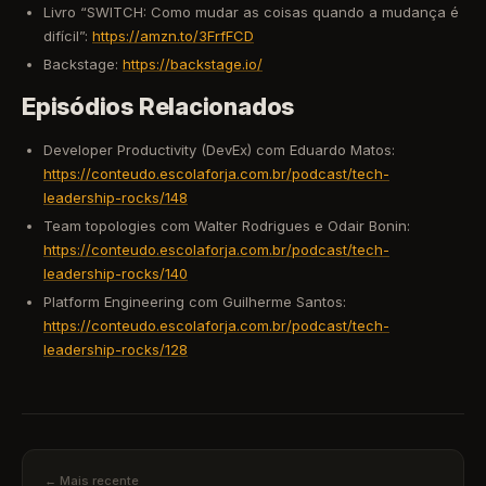
Livro “SWITCH: Como mudar as coisas quando a mudança é
difícil”:
https://amzn.to/3FrfFCD
Backstage:
https://backstage.io/
Episódios Relacionados
Developer Productivity (DevEx) com Eduardo Matos:
https://conteudo.escolaforja.com.br/podcast/tech-
leadership-rocks/148
Team topologies com Walter Rodrigues e Odair Bonin:
https://conteudo.escolaforja.com.br/podcast/tech-
leadership-rocks/140
Platform Engineering com Guilherme Santos:
https://conteudo.escolaforja.com.br/podcast/tech-
leadership-rocks/128
← Mais recente