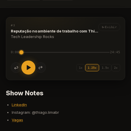
#3
Exibir
Reputação no ambiente de trabalho com Thiago Lima
Tech Leadership Rocks
0:00
24:45
1×
1.25×
1.5×
2×
Show Notes
LinkedIn
Instagram: @thiago.limabr
Vagas