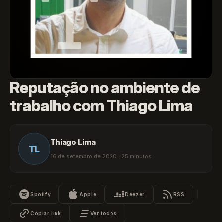
Reputação no ambiente de
trabalho com Thiago Lima
Thiago Lima
TL
16 de setembro de 2020 · 25 minutos
Spotify
Apple
Deezer
RSS
Copiar link
Ver todos