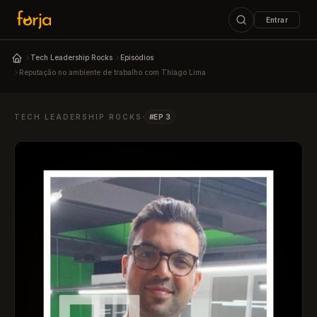
Entrar
ESC
Tech Leadership Rocks
Episódios
Podcast Tech Leadership Rocks
Reputação no ambiente de trabalho com Thiago Lima
↑↓
navegar
↵
abrir
ESC
fechar
·
TECH LEADERSHIP ROCKS
#EP 3