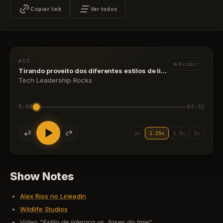
Copiar link
Ver todos
#55
Exibir
Tirando proveito dos diferentes estilos de liderança com Alex Rios
Tech Leadership Rocks
0:00
63:32
1×
1.25×
1.5×
2×
Show Notes
Alex Rios no LinkedIn
Wildlife Studios
Vídeo “
Estilo de lideraça vs. fases do time
”