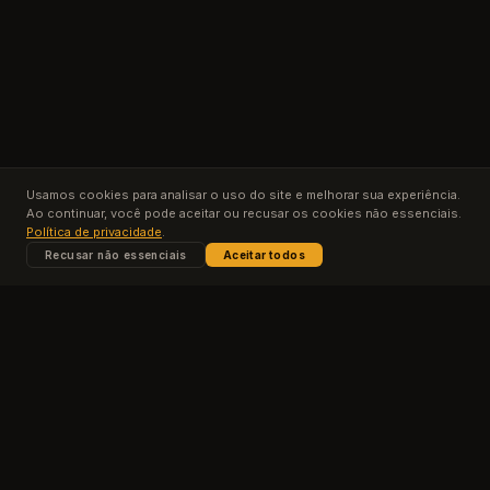
Usamos cookies para analisar o uso do site e melhorar sua experiência.
Ao continuar, você pode aceitar ou recusar os cookies não essenciais.
Política de privacidade
.
Recusar não essenciais
Aceitar todos
Conteúdos
Planos
Contato
Privacidade
Termos de Uso
© 2025 Escola Forja. Todos os direitos reservados.