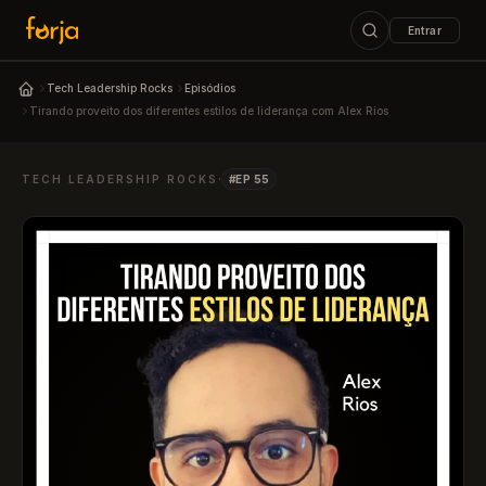
Entrar
ESC
Tech Leadership Rocks
Episódios
Podcast Tech Leadership Rocks
Tirando proveito dos diferentes estilos de liderança com Alex Rios
↑↓
navegar
↵
abrir
ESC
fechar
·
TECH LEADERSHIP ROCKS
#EP 55