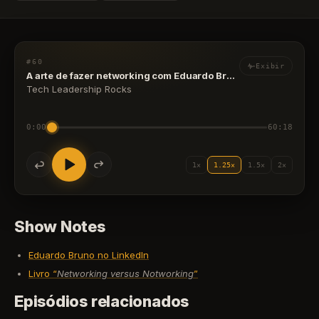
#60
Exibir
A arte de fazer networking com Eduardo Bruno
Tech Leadership Rocks
0:00
60:18
1×
1.25×
1.5×
2×
Show Notes
Eduardo Bruno no LinkedIn
Livro “
Networking versus Notworking
”
Episódios relacionados