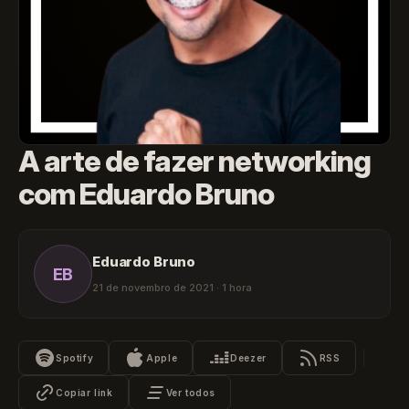
A arte de fazer networking
com Eduardo Bruno
Eduardo Bruno
EB
21 de novembro de 2021 · 1 hora
Spotify
Apple
Deezer
RSS
Copiar link
Ver todos