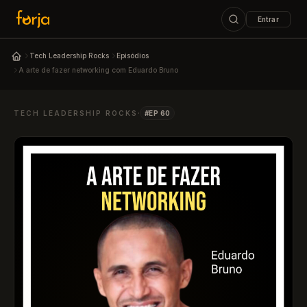
Entrar
ESC
Tech Leadership Rocks
Episódios
Podcast Tech Leadership Rocks
A arte de fazer networking com Eduardo Bruno
↑↓
navegar
↵
abrir
ESC
fechar
·
TECH LEADERSHIP ROCKS
#EP 60