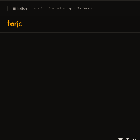
Parte 2 — Resultados
›
Inspire Confiança
☰ Índice
Podcast 
↑↓
navegar
↵
m 