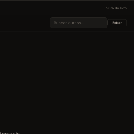
56% do livro
Entrar
ESC
Aprendiz
.