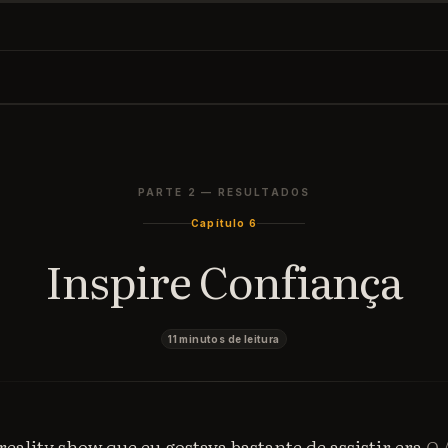
Tech Leadership Rocks
PARTE 2 — RESULTADOS
abrir
ESC
fechar
Capítulo 6
Inspire Confiança
11 minutos de leitura
reality show que eu gostava bastante de assistir era
O 