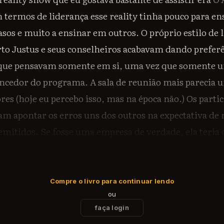
 termos de liderança esse reality tinha pouco para e
asos e muito a ensinar em outros. O próprio estilo de 
to Justus e seus conselheiros acabavam dando preferê
 que pensavam somente em si, uma vez que somente u
encedor do programa. A sala de reunião mais parecia
res (hoje eu percebo isso, mas na época não.) Os parti
am apontar os erros uns dos outros na expectativa de 
mitidos. Se fosse uma empresa de verdade, ela teria 
ama de cultura tóxica. De qualquer maneira o progr
seu propósito, que era entreter os espectadores.
Compre o livro para continuar lendo
ial gostei muito da quinta temporada. Ela teve um d
ou
antes mais marcantes de todas as temporadas, o Henr
faça login