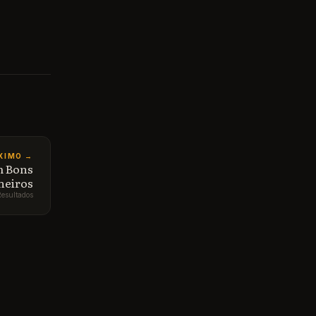
er 500
er da
o do
um kit.
r não
por conta
meira
XIMO →
m Bons
heiros
Resultados
astante
gar é
dos.