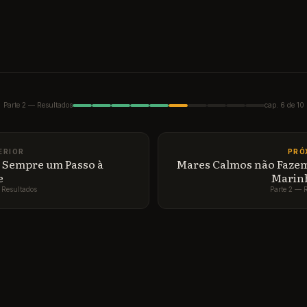
pisódio dessa temporada o objetivo da tarefa era vend
 um coco, um furador e um canudo. Henrique era líd
asters. Já tinha se passado algum tempo desde o iníci
 e sua equipe ainda não tinha conseguido vender nenh
 ficou incomodado com as desculpas dos liderados po
Parte 2 — Resultados
cap. 6 de 10
ndido nada, e ele se viu obrigado a negociar os cocos 
 Resultado: Na cena seguinte ele consegue fazer a pri
ERIOR
PRÓ
 50 kits.
a Sempre um Passo à
Mares Calmos não Faze
e
Marin
 Resultados
Parte 2 — 
 era bastante polêmico, tinha um ego inflado e era b
 com os outros participantes, mas o que não dá para ne
inspirava confiança quando se tratava de obter resulta