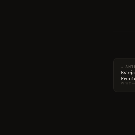
quarto e
kits com
equipe M
desafio,
Henrique
terem ve
própria.
← ANT
venda de
Estej
Frent
Parte 2 —
Henrique
incisivo
que ele 