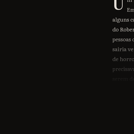
U
Em
alguns c
do Rober
pessoas
sairia v
de horro
precisav
serem de
gente ch
cumpria 
Em espec
particip